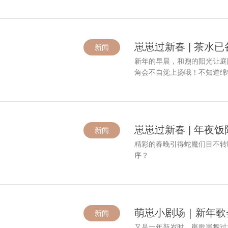
崽崽过新春 | 茶水
新闻
新年的早晨，和煦的阳光让庭院
角会不自觉上扬哦！不知道绵
崽崽过新春 | 年夜
新闻
精彩的春晚引得蛇魔们目不转
序？
萌崽小剧场｜新年歌
新闻
又是一年新岁时，崽歌崽舞过