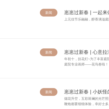
崽崽过新春 | 一起
新闻
上元佳节乐融融，醇香满溢庭
崽崽过新春 | 心意
新闻
年初十，挂花灯~为了丰富庭
庭院专业画师——花鸟卷啦！
崽崽过新春 | 小妖
新闻
烟花升空，五彩斑斓的光芒照
鞭炮都要细细体验，幸好士多