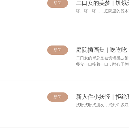
二口女的美梦 | 饥饿
新闻
嗒、嗒、嗒……庭院里的伐木
庭院插画集 | 吃吃吃
新闻
二口女的胃总是被饥饿感占领
餐食一口接着一口，醉心于美
新入住小妖怪 | 拒
新闻
找呀找呀找朋友，找到许多好